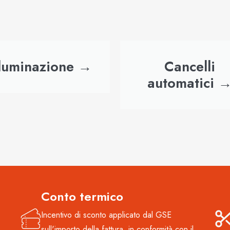
lluminazione →
Cancelli
automatici 
Conto termico
Incentivo di sconto applicato dal GSE
sull'importo della fattura, in conformità con il