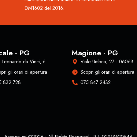
DM1602 del 2016.
cale - PG
Magione - PG
 Leonardo da Vinci, 6
Viale Umbria, 27 - 06063
pri gli orari di apertura
Scopri gli orari di apertura
5 832 728
075 847 2432
Essecci srl ©2026 • All Rights Reserved • P.I. 02913620544