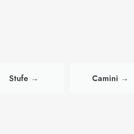
Stufe →
Camini →