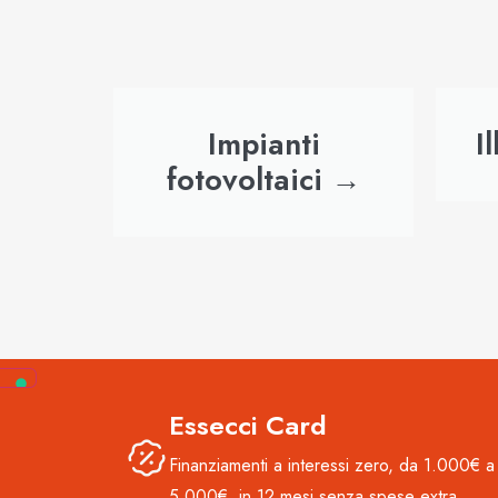
Impianti
I
fotovoltaici →
Essecci Card
Finanziamenti a interessi zero, da 1.000€ a
5.000€, in 12 mesi senza spese extra.