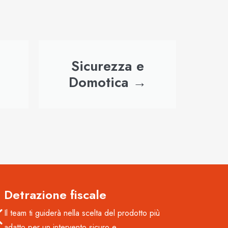
Sicurezza e
→
Domotica →
Detrazione fiscale
Il team ti guiderà nella scelta del prodotto più
adatto per un intervento sicuro e