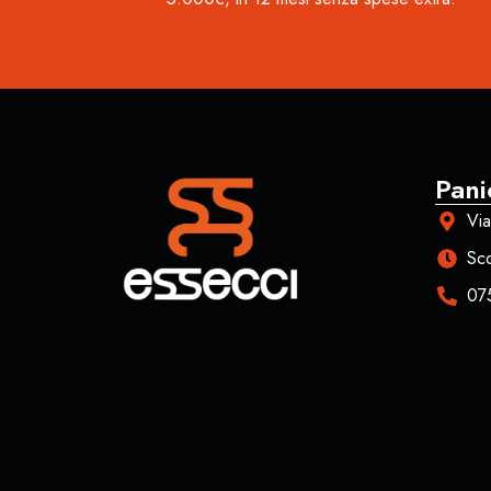
Pani
Via
Sco
07