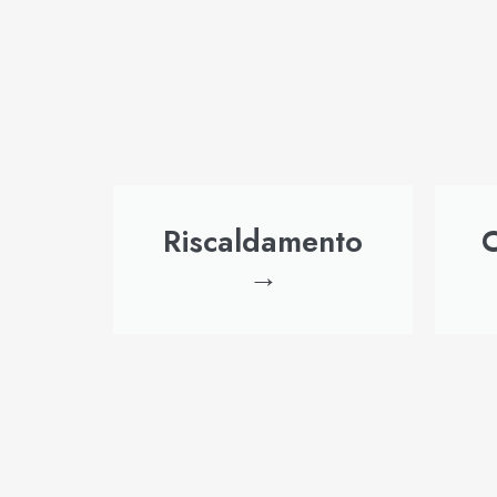
Riscaldamento
C
→