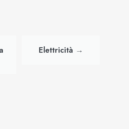
a
Elettricità →