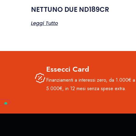
NETTUNO DUE ND189CR
Leggi Tutto
Essecci Card
Finanziamenti a interessi zero, da 1.000€ a
5.000€, in 12 mesi senza spese extra.