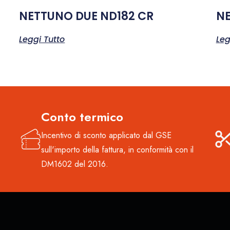
NETTUNO DUE ND182 CR
NE
Leggi Tutto
Leg
Conto termico
Incentivo di sconto applicato dal GSE
sull'importo della fattura, in conformità con il
DM1602 del 2016.