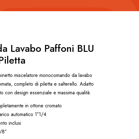
da Lavabo Paffoni BLU
iletta
ubinetto miscelatore monocomando da lavabo
omata, completo di piletta e salterello. Adatto
nto con design essenziale e massima qualità.
pletamente in ottone cromato
carico automatico 1″1/4
nto inclusi
/8″