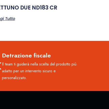
TTUNO DUE ND183 CR
gi Tutto
Detrazione fiscale
Il team ti guiderà nella scelta del prodotto più
adatto per un intervento sicuro e
personalizzato.