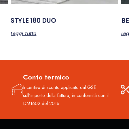
STYLE 180 DUO
BE
Leggi Tutto
Leg
Conto termico
Incentivo di sconto applicato dal GSE
sull'importo della fattura, in conformità con il
DM1602 del 2016.