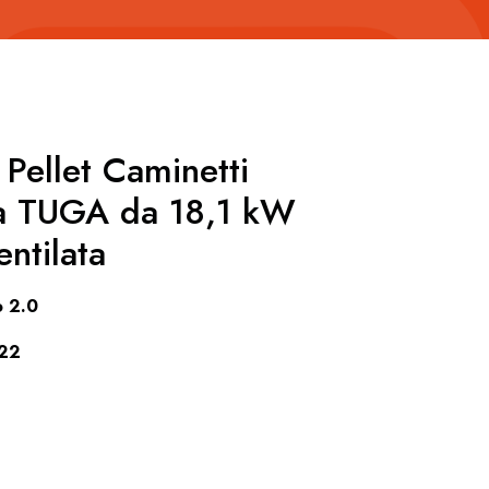
 Pellet Caminetti
a TUGA da 18,1 kW
ntilata
o 2.0
022