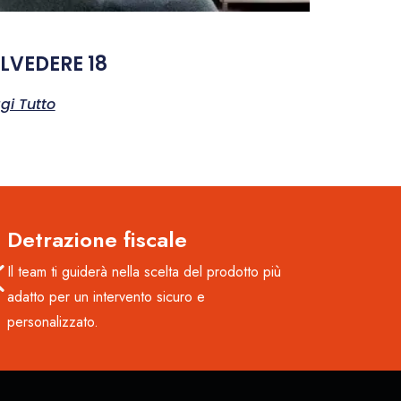
LVEDERE 18
gi Tutto
Detrazione fiscale
Il team ti guiderà nella scelta del prodotto più
adatto per un intervento sicuro e
personalizzato.