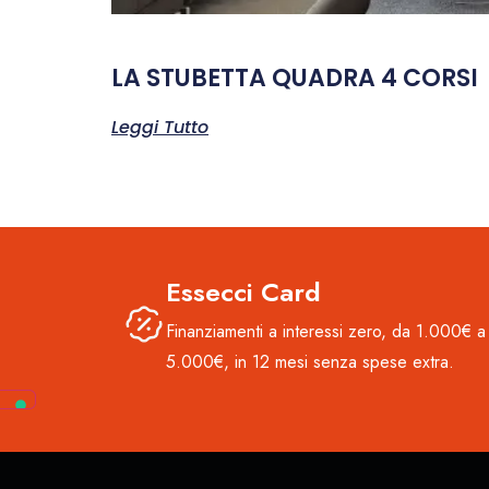
LA STUBETTA QUADRA 4 CORSI
Leggi Tutto
Essecci Card
Finanziamenti a interessi zero, da 1.000€ a
5.000€, in 12 mesi senza spese extra.