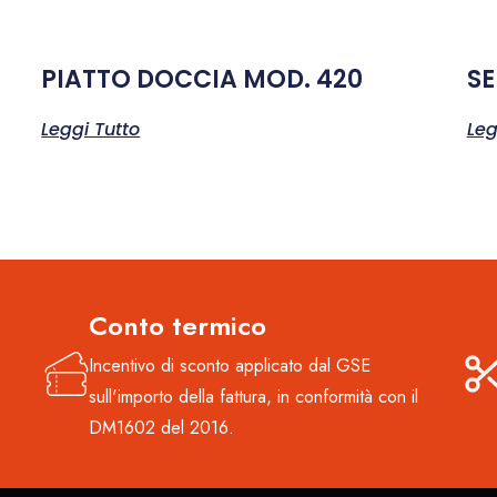
PIATTO DOCCIA MOD. 420
SE
Leggi Tutto
Leg
Conto termico
Incentivo di sconto applicato dal GSE
sull'importo della fattura, in conformità con il
DM1602 del 2016.