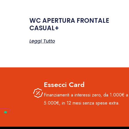
WC APERTURA FRONTALE
CASUAL+
Leggi Tutto
Essecci Card
Finanziamenti a interessi zero, da 1.000€ a
5.000€, in 12 mesi senza spese extra.