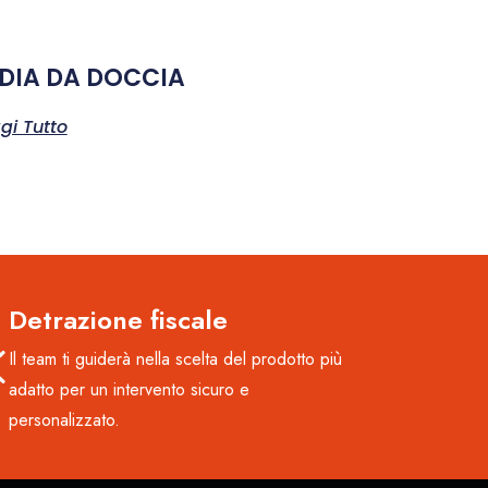
DIA DA DOCCIA
gi Tutto
Detrazione fiscale
Il team ti guiderà nella scelta del prodotto più
adatto per un intervento sicuro e
personalizzato.